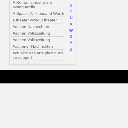
A Roma, la nostra era
S
avanguardia
T
A Space: A Thousand Words
U
a theater without theater
V
Aachen Nachrichten
W
Aachen Volkszeitung
X
Aachen Volkszeitung
Y
Aachener Nachrichten
Z
Actualité des arts plastiques /
Le support
Actuele Onderwerpen :
Sonsbeek buiten de perken
Addicted to Walls :
Zeitgenössische Wandarbeiten
im Austellungsraum
Adventures of the black square
: Abstract Art and Society
1915-2015
AEIUO - Periodico trimestrale
diretto da Bruno Corà
Aktiviteit - Sonsbeek 71 :
Sonsbeek buiten de perken