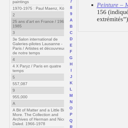
7
paintings
Peinture – M
8
1970-1975 : Paul Maenz, Köln
156 (indiqué
9
2
extrémités”)
A
25 ans d’art en France / 1960-
1985
B
3
C
D
3e Salon international de
Galeries-pilotes Lausanne -
E
Paris / Artistes et découvreurs
F
de notre temps
G
4
H
4 X Paryz / Paris en quatre
I
temps
J
5
K
557,087
L
9
M
955,000
N
A
O
A Bit of Matter and a Little Bit
P
More. The Collection and
Archives of Herman and Nicole
Q
Daled. 1966-1978
R