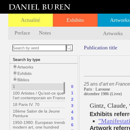
Actualité
Exhibits
Artworks
Preface
Notes
Artworks
Publication title
Search by type
Artworks
Exhibits
Biblios
25 ans d’art en Franc
1
0
Paris : Larousse
1
100 Artistes / Qu’est-ce que
décembre 1986 (Livre)
l’art contemporain en France ?
2
18 Paris IV. 70
Gintz, Claude, 
3
18ème Salon de la Jeune
4
Exhibits refer
Peinture
5
"Manifestat
1950-1980: European trends in
6
modern art, one hundred
Artwork referr