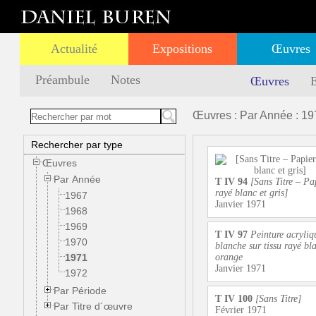
Actualité
Expositions
Œuvres
Préambule
Notes
Œuvres
E
Œuvres : Par Année : 19
Rechercher par type
Œuvres
Par Année
T IV 94
[Sans Titre – Pa
rayé blanc et gris]
1967
Janvier 1971
1968
1969
T IV 97
Peinture acryliq
1970
blanche sur tissu rayé bla
1971
orange
Janvier 1971
1972
Par Période
T IV 100
[Sans Titre]
Par Titre d´œuvre
Février 1971