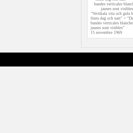
“Vertikala vita och gula 
finns dag och natt” = “D
bandes verticales blanche
jaunes sont visibles”
15 novembre 1969