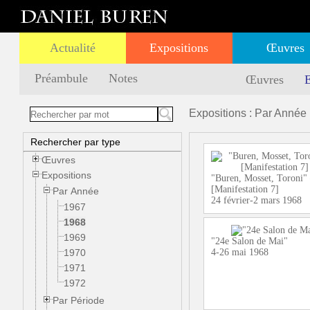
Actualité
Expositions
Œuvres
Préambule
Notes
Œuvres
E
Expositions : Par Année 
Rechercher par type
Œuvres
Expositions
"Buren, Mosset, Toroni"
[Manifestation 7]
Par Année
24 février-2 mars 1968
1967
1968
1969
"24e Salon de Mai"
1970
4-26 mai 1968
1971
1972
Par Période