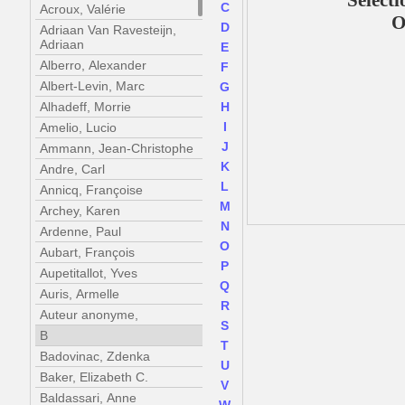
Sélect
C
Acroux, Valérie
O
D
Adriaan Van Ravesteijn,
Adriaan
E
Alberro, Alexander
F
Albert-Levin, Marc
G
Alhadeff, Morrie
H
I
Amelio, Lucio
J
Ammann, Jean-Christophe
K
Andre, Carl
L
Annicq, Françoise
M
Archey, Karen
N
Ardenne, Paul
O
Aubart, François
P
Aupetitallot, Yves
Q
Auris, Armelle
R
Auteur anonyme,
S
B
T
Badovinac, Zdenka
U
Baker, Elizabeth C.
V
Baldassari, Anne