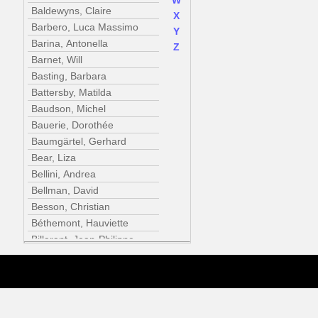
W
Baldewyns, Claire
X
Barbero, Luca Massimo
Y
Barina, Antonella
Z
Barnet, Will
Basting, Barbara
Battersby, Matilda
Baudson, Michel
Bauerie, Dorothée
Baumgärtel, Gerhard
Bear, Liza
Bellini, Andrea
Bellman, David
Besson, Christian
Béthemont, Hauviette
Billarant, Jean-Philippe
Birger Rindeskär, dit Mats B.,
Mats
Blazwick, Iwona
Blistène, Bernard
Boisnard, Annick