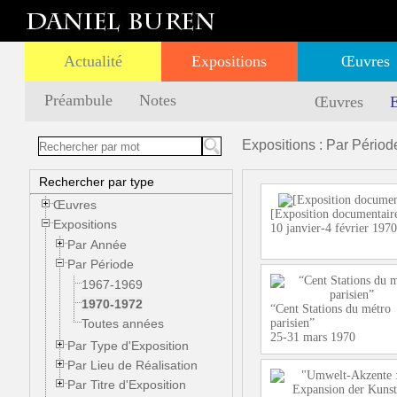
Actualité
Expositions
Œuvres
Préambule
Notes
Œuvres
E
Expositions : Par Périod
Rechercher par type
Œuvres
[Exposition documentair
Expositions
10 janvier-4 février 1970
Par Année
Par Période
1967-1969
1970-1972
“Cent Stations du métro
Toutes années
parisien”
25-31 mars 1970
Par Type d'Exposition
Par Lieu de Réalisation
Par Titre d'Exposition