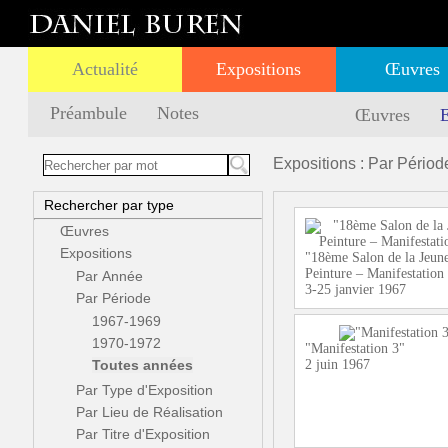
Actualité
Expositions
Œuvres
Préambule
Notes
Œuvres
E
Expositions : Par Périod
Rechercher par type
Œuvres
Expositions
"18ème Salon de la Jeun
Peinture – Manifestation
Par Année
3-25 janvier 1967
Par Période
1967-1969
1970-1972
"Manifestation 3"
Toutes années
2 juin 1967
Par Type d'Exposition
Par Lieu de Réalisation
Par Titre d'Exposition