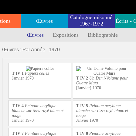
Catalogue raisonné
tions
Œuvres
Écrits - 
1967-1972
Œuvres
Expositions
Bibliographie
Œuvres : Par Année : 1970
T IV 1
Papiers collés
Janvier 1970
T IV 2
Un Demi-Volume pour
Quatre Murs
[Janvier] 1970
T IV 4
Peinture acrylique
T IV 5
Peinture acrylique
blanche sur tissu rayé blanc et
blanche sur tissu rayé blanc et
rouge
rouge
Janvier 1970
Janvier 1970
T IV 7
Peinture acrylique
T IV 8
Peinture acrylique