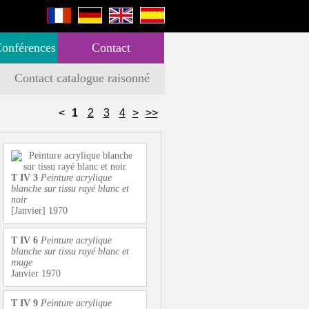
Conférences
Contact
Contact catalogue raisonné
<
1
2
3
4
>
>>
T IV 3
Peinture acrylique
blanche sur tissu rayé blanc et
noir
[Janvier] 1970
T IV 6
Peinture acrylique
blanche sur tissu rayé blanc et
rouge
Janvier 1970
T IV 9
Peinture acrylique