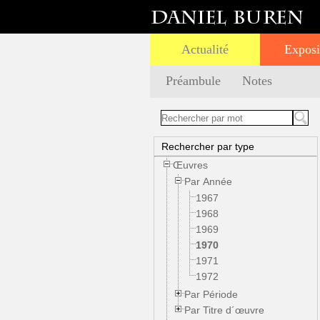
Actualité
Exposi
Préambule
Notes
Rechercher par type
Œuvres
Par Année
1967
1968
1969
1970
1971
1972
Par Période
Par Titre d´œuvre