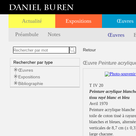
Actualité
Expositions
Œuvres
Préambule
Notes
Œuvres
E
Retour
Rechercher par type
Œuvre
Peinture acryliqu
Œuvres
Expositions
Bibliographie
T IV 20
Peinture acrylique blanch
tissu rayé blanc et bleu
Avril 1970
Peinture acrylique blanche 
toile de coton tissé à rayur
blanches et bleues, alternée
verticales de 8,7 cm (± 0,3
large chacune.