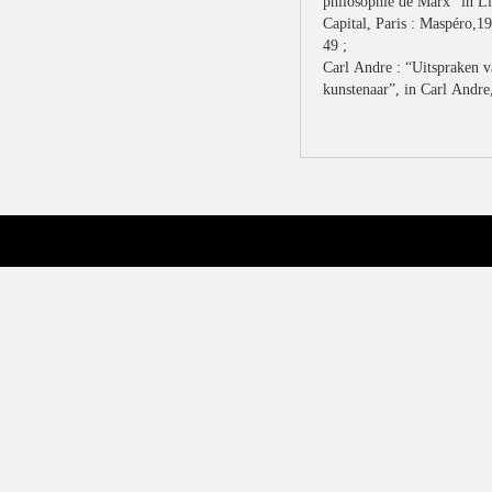
philosophie de Marx” in Li
Capital, Paris : Maspéro,19
49 ;
Carl Andre
: “Uitspraken
v
kunstenaar”,
in Carl Andre