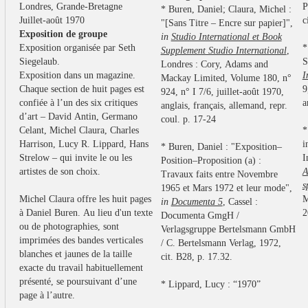
Londres, Grande-Bretagne
P
* Buren, Daniel; Claura, Michel :
Juillet-août 1970
c
"[Sans Titre – Encre sur papier]",
Exposition de groupe
in
Studio International et Book
Exposition organisée par Seth
*
Supplement Studio International
,
Siegelaub.
S
Londres : Cory, Adams and
Exposition dans un magazine.
I
Mackay Limited, Volume 180, n°
Chaque section de huit pages est
9
924, n° I 7/6, juillet-août 1970,
confiée à l’un des six critiques
a
anglais, français, allemand, repr.
d’art – David Antin, Germano
coul. p. 17-24
Celant, Michel Claura, Charles
*
Harrison, Lucy R. Lippard, Hans
i
* Buren, Daniel : "Exposition–
Strelow – qui invite le ou les
I
Position–Proposition (a) :
artistes de son choix.
A
Travaux faits entre Novembre
s
1965 et Mars 1972 et leur mode",
Michel Claura offre les huit pages
M
in
Documenta 5
, Cassel :
à Daniel Buren. Au lieu d'un texte
2
Documenta GmgH /
ou de photographies, sont
Verlagsgruppe Bertelsmann GmbH
imprimées des bandes verticales
/ C. Bertelsmann Verlag, 1972,
blanches et jaunes de la taille
cit. B28, p. 17.32.
exacte du travail habituellement
présenté, se poursuivant d’une
* Lippard,
Lucy : “1970”
page à l’autre.