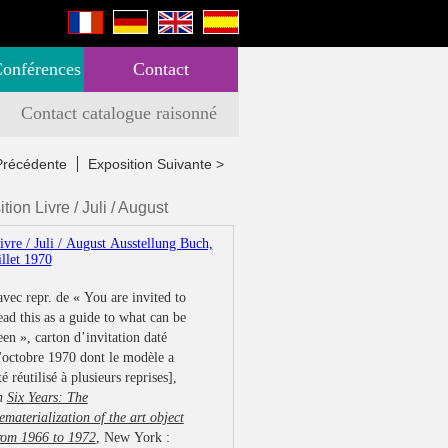
Conférences
Contact
Contact catalogue raisonné
Précédente
Exposition Suivante >
tion Livre / Juli / August
avec repr. de « You are invited to
ead this as a guide to what can be
een », carton d’invitation daté
'octobre 1970 dont le modèle a
té réutilisé à plusieurs reprises],
n
Six Years: The
ematerialization of the art object
rom 1966 to 1972
, New York :