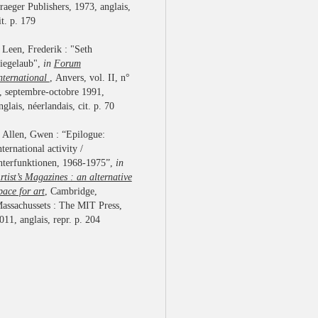
raeger Publishers, 1973, anglais,
it. p. 179
 Leen, Frederik : "Seth
iegelaub",
in
Forum
nternational
, Anvers, vol. II, n°
, septembre-octobre 1991,
nglais, néerlandais, cit. p. 70
 Allen, Gwen : “Epilogue:
nternational activity /
nterfunktionen, 1968-1975”,
in
rtist’s Magazines : an alternative
pace for art
, Cambridge,
assachussets : The MIT Press,
011, anglais, repr. p. 204