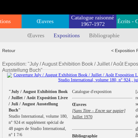
Catalogue raisonné
tions
Œuvres
Écrits - 
1967-1972
Œuvres
Expositions
Bibliographie
Retour
< Exposition 
Exposition: "July / August Exhibition Book / Juillet / Août Exposi
Ausstellung Buch"
"July / August Exhibition Book
Catalogue d'exposition
[
/ Juillet / Août Exposition Livre
r
/ Juli / August Ausstellung
s
Œuvres
Buch"
d
[Sans Titre – Encre sur papier]
Studio International, volume 180,
é
Juillet 1970
n° 924 et supplément spécial de
i
48 pages de Studio International,
d
n° I 7/6
f
Bibliographie